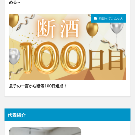
める～
前田ってこんな人
息子の一言から断酒100日達成！
代表紹介