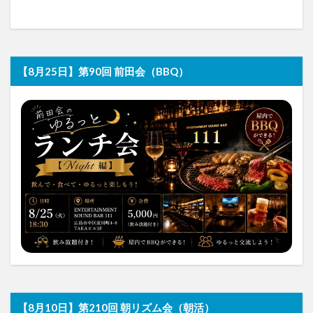
【8月25日】第90回 前田会（BBQ）
【8月10日】第210回 朝リズム会（朝活）