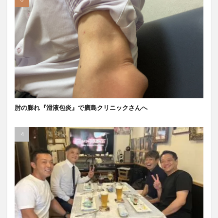
肘の膨れ『滑液包炎』で廣島クリニックさんへ