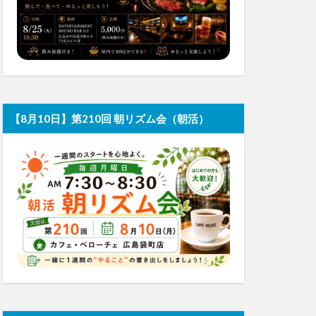
【8月10日】第210回 朝リズム会（朝活）