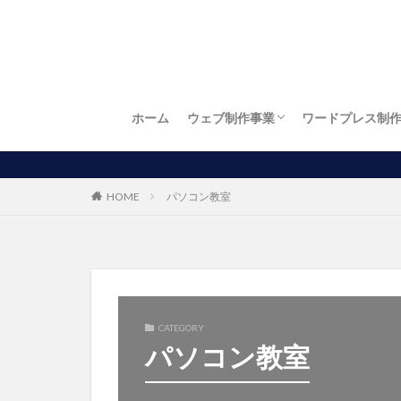
ホーム
ウェブ制作事業
ワードプレス制
お店自慢
繁盛店
ワードプレス制作
LP制作（ランディングページ制作）
ロゴ制作
名刺制作
チラシ制作
お得！開業パック
パソコン出張訪問設定サービス
HOME
パソコン教室
CATEGORY
パソコン教室