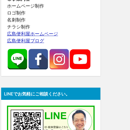
ホームページ制作
ロゴ制作
名刺制作
チラシ制作
広島便利屋ホームページ
広島便利屋ブログ
LINEでお気軽にご相談ください。