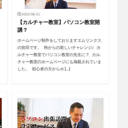
2020-08-31
【カルチャー教室】パソコン教室開
講？
ホームページ制作をしておりますエムリンクス
の前田です。 秋からの新しいチャレンジ♪ カ
ルチャー教室でパソコン教室の先生に？ カル
回
チャー教室のホームページにも掲載されていま
した。 初心者の方からホ […]