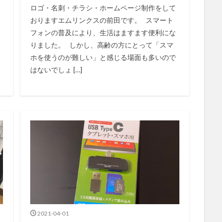
ロゴ・名刺・チラシ・ホームページ制作をして
おりますエムリンクスの前田です。 スマート
フォンの普及により、生活はますます便利にな
りました。 しかし、高齢の方にとって「スマ
ホを使うのが難しい」と感じる場面も多いので
はないでしょ […]
2021-04-01