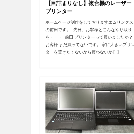
【目詰まりなし】複合機のレーザー
プリンター
ホームページ制作をしておりますエムリンクス
の前田です。 先日、お客様とこんなやり取り
を・・・ 前田 プリンターって買いましたか
お客様 まだ買ってないです。 家に大きいプリ
ターを置きたくないから買わないか […]