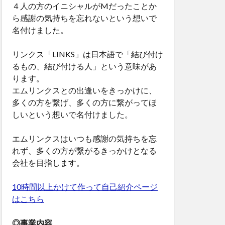
４人の方のイニシャルがMだったことか
ら感謝の気持ちを忘れないという想いで
名付けました。
リンクス「LINKS」は日本語で「結び付け
るもの、結び付ける人」という意味があ
ります。
エムリンクスとの出逢いをきっかけに、
多くの方を繋げ、多くの方に繋がってほ
しいという想いで名付けました。
エムリンクスはいつも感謝の気持ちを忘
れず、多くの方が繋がるきっかけとなる
会社を目指します。
10時間以上かけて作って自己紹介ページ
はこちら
◎事業内容