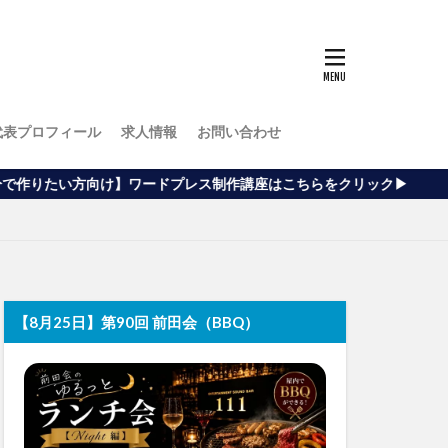
代表プロフィール
求人情報
お問い合わせ
ードプレス制作講座はこちらをクリック▶
【8月25日】第90回 前田会（BBQ）