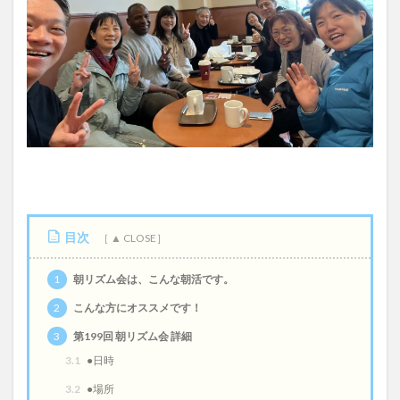
目次
1
朝リズム会は、こんな朝活です。
2
こんな方にオススメです！
3
第199回 朝リズム会 詳細
3.1
●日時
3.2
●場所