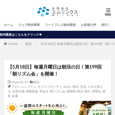
ホーム
ウェブ制作事業
ワードプレス制作講座
お客様の声
前田が行
ク▶
HOME
朝活
【5月18日】毎週月曜日は朝活の日！第199回「朝リ
【5月18日】毎週月曜日は朝活の日！第199回
「朝リズム会」を開催！
2026-05-13
朝活
アクションプラン
,
カフェベローチェ
,
ゆるい朝活
,
交流
,
人生を変え
る
,
名刺交換
,
情報収集
,
早起き
,
朝リズム会
,
朝時間
,
朝活
,
独立
,
習慣化
,
袋
町
,
起業