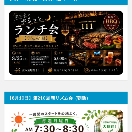
【8月10日】第210回 朝リズム会（朝活）