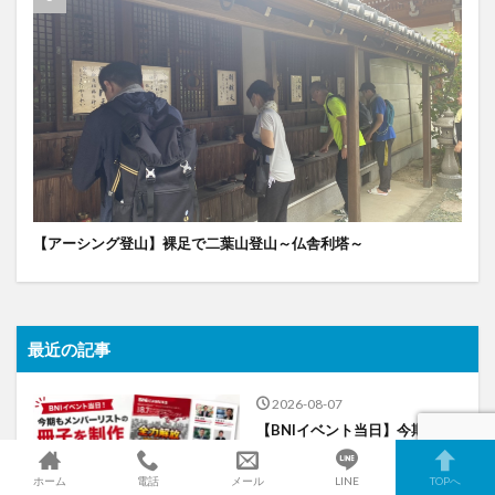
【アーシング登山】裸足で二葉山登山～仏舎利塔～
最近の記事
2026-08-07
【BNIイベント当日】今期もメ
ンバーリストの冊子を作らせて
いただきました！
ホーム
電話
メール
LINE
TOPへ