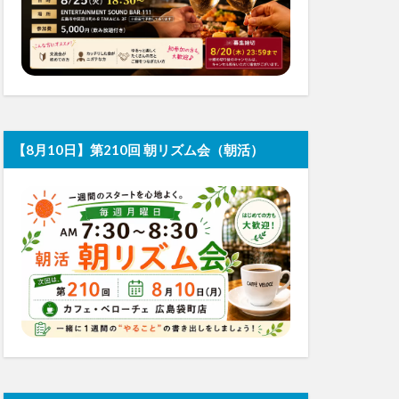
【8月10日】第210回 朝リズム会（朝活）