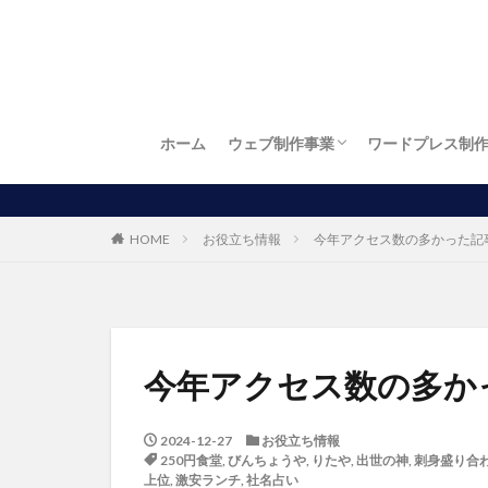
ホーム
ウェブ制作事業
ワードプレス制
お店自慢
繁盛店
ワードプレス制作
LP制作（ランディングページ制作）
ロゴ制作
名刺制作
チラシ制作
お得！開業パック
パソコン出張訪問設定サービス
HOME
お役立ち情報
今年アクセス数の多かった記事
今年アクセス数の多かっ
2024-12-27
お役立ち情報
250円食堂
,
びんちょうや
,
りたや
,
出世の神
,
刺身盛り合
上位
,
激安ランチ
,
社名占い