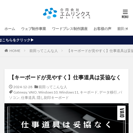
ホーム
ウェブ制作事業
ワードプレス制作講座
お客様の声
前田が行
【ホーム
HOME
前田ってこんな人
【キーボードが見やすく】仕事道具は妥
【キーボードが見やすく】仕事道具は妥協なく
2024-12-28
前田ってこんな人
Gateway
,
VAIO
,
Windows10
,
Windows11
,
キーボード
,
データ移行
,
パ
ソコン
,
仕事道具
,
隠し刻印キーボード