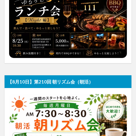
【8月10日】第210回 朝リズム会（朝活）