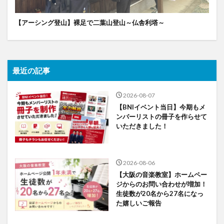
【アーシング登山】裸足で二葉山登山～仏舎利塔～
最近の記事
2026-08-07
【BNIイベント当日】今期もメ
ンバーリストの冊子を作らせて
いただきました！
2026-08-06
【大阪の音楽教室】ホームペー
ジからのお問い合わせが増加！
生徒数が20名から27名になっ
た嬉しいご報告