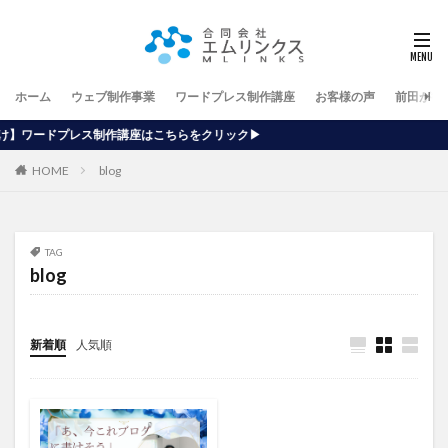
ホーム
ウェブ制作事業
ワードプレス制作講座
お客様の声
前田が行
講座はこちらをクリック▶
HOME
blog
TAG
blog
新着順
人気順