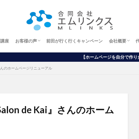
作講座
お客様の声
前田が行く行くキャンペーン
会社概要
エステサロンオーナー様
ホームページから
ブログから
アメブロから
経営理念
【ホームページを自分で作りたい方向け】ワードプレス
i』さんのホームページリニューアル
on de Kai』さんのホーム