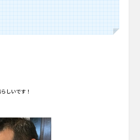
晴らしいです！