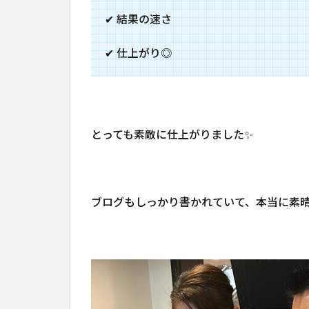
✔ 結果の速さ
✔ 仕上がり◎
とっても素敵に仕上がりました✨
ブログもしっかり書かれていて、本当に素