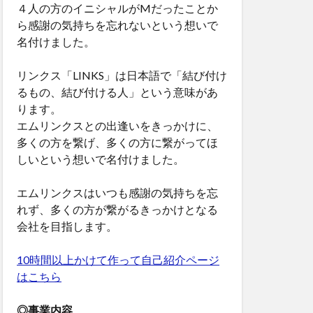
４人の方のイニシャルがMだったことか
ら感謝の気持ちを忘れないという想いで
名付けました。
リンクス「LINKS」は日本語で「結び付け
るもの、結び付ける人」という意味があ
ります。
エムリンクスとの出逢いをきっかけに、
多くの方を繋げ、多くの方に繋がってほ
しいという想いで名付けました。
エムリンクスはいつも感謝の気持ちを忘
れず、多くの方が繋がるきっかけとなる
会社を目指します。
10時間以上かけて作って自己紹介ページ
はこちら
◎事業内容