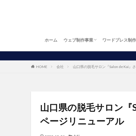
ホーム
ウェブ制作事業
ワードプレス制
お店自慢
繁盛店
ワードプレス制作
LP制作（ランディングページ制作）
ロゴ制作
名刺制作
チラシ制作
お得！開業パック
パソコン出張訪問設定サービス
HOME
会社
山口県の脱毛サロン『Salon de Ka
山口県の脱毛サロン『Sal
ページリニューアル