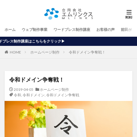
ホーム
ウェブ制作事業
ワードプレス制作講座
お客様の声
前田が行
リック▶
HOME
ホームページ制作
令和ドメイン争奪戦！
令和ドメイン争奪戦！
2019-04-05
ホームページ制作
令和
,
令和ドメイン
,
令和ドメイン争奪戦