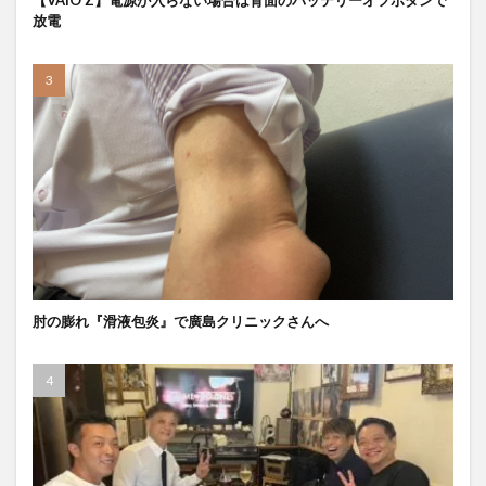
【VAIO Z】電源が入らない場合は背面のバッテリーオフボタンで
放電
肘の膨れ『滑液包炎』で廣島クリニックさんへ