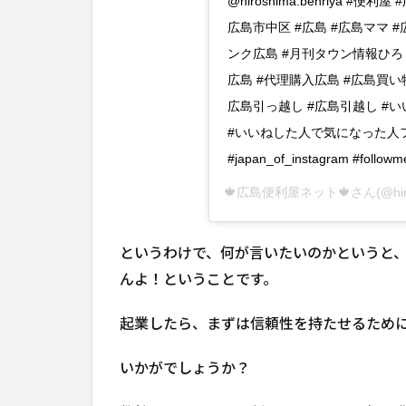
@hiroshima.benriya #
広島市中区 #広島 #広島ママ #広島
ンク広島 #月刊タウン情報ひろし
広島 #代理購入広島 #広島買い
広島引っ越し #広島引越し #
#いいねした人で気になった人
#japan_of_instagram #followme
🍁広島便利屋ネット🍁
さん(@hi
というわけで、何が言いたいのかというと
んよ！ということです。
起業したら、まずは信頼性を持たせるため
いかがでしょうか？