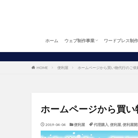
ホーム
ウェブ制作事業
ワードプレス制
お店自慢
繁盛店
ワードプレス制作
LP制作（ランディングページ制作）
ロゴ制作
名刺制作
チラシ制作
お得！開業パック
パソコン出張訪問設定サービス
【ホー
HOME
便利屋
ホームページから買い物代行のご依
ホームページから買い
2019-04-04
便利屋
代理購入
,
便利屋
,
便利屋開