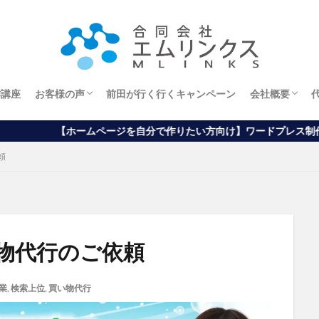
作講座
お客様の声
前田が行く行くキャンペーン
会社概要
エステサロンオーナー様
ホームページから
ブログから
アメブロから
経営理念
ムページを自分で作りたい方向け】ワードプレス制作講座はこちらをク
頼
物代行のご依頼
業
,
検索上位
,
買い物代行