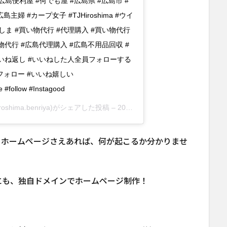
便利屋 #広島便利屋 #何でも屋 #広島県 #広島市 #
主婦 #カープ女子 #TJHiroshima #ウイ
ま #買い物代行 #代理購入 #買い物代行
物代行 #広島代理購入 #広島不用品回収 #
いいね返し #いいねした人全員フォローする
フォロー #いいね嬉しい
 #follow #Instagood
roshima.benriya)がシェアした投稿 –
2019年 4月月3日午後6時33分PDT
、ホームページさえあれば、何が起こるか分かりませ
にも、独自ドメインでホームページ制作！