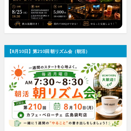
【8月10日】第210回 朝リズム会（朝活）