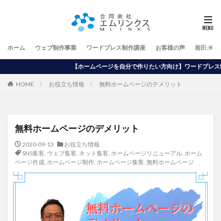
ホーム
ウェブ制作事業
ワードプレス制作講座
お客様の声
前田が行
【ホームページを自分で作りたい方向け】ワードプレス制作講座はこちらをクリッ
HOME
お役立ち情報
無料ホームページのデメリット
無料ホームページのデメリット
2020-09-13
お役立ち情報
SNS集客
,
ウェブ集客
,
ネット集客
,
ホームページリニューアル
,
ホーム
ページ作成
,
ホームページ制作
,
ホームページ集客
,
無料ホームページ