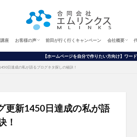
作講座
お客様の声
前田が行く行くキャンペーン
会社概要
エステサロンオーナー様
ホームページから
ブログから
アメブロから
経営理念
【ホームページを自分で作りたい方向け】ワードプレス制作講座
1450日達成の私が語るブログネタ探しの秘訣！
更新1450日達成の私が語
訣！