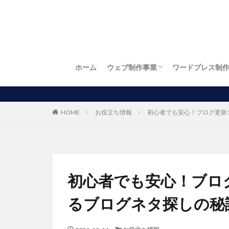
ホーム
ウェブ制作事業
ワードプレス制
お店自慢
繁盛店
ワードプレス制作
LP制作（ランディングページ制作）
ロゴ制作
名刺制作
チラシ制作
お得！開業パック
パソコン出張訪問設定サービス
HOME
お役立ち情報
初心者でも安心！ブログ更新
初心者でも安心！ブログ
るブログネタ探しの秘