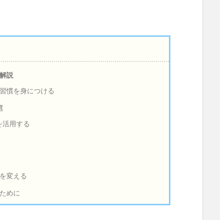
解説
習慣を身につける
選
を活用する
を変える
ために