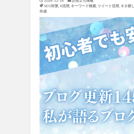
2024-12-14
お役立ち情報
SEO対策
,
X活用
,
キーワード検索
,
ツイート活用
,
ネタ探
作成