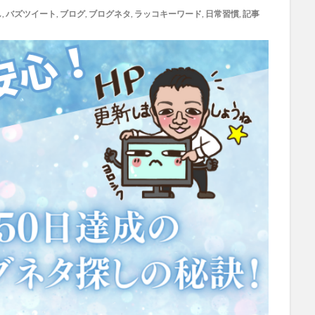
し
,
バズツイート
,
ブログ
,
ブログネタ
,
ラッコキーワード
,
日常習慣
,
記事