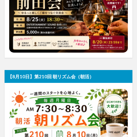
【8月10日】第210回 朝リズム会（朝活）