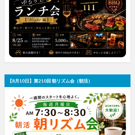
【8月10日】第210回 朝リズム会（朝活）