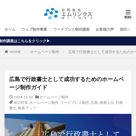
ホーム
ウェブ制作事業
ワードプレス制作講座
お客様の声
前田が行
ク▶
HOME
ホームページ制作
広島で行政書士として成功するためのホ
広島で行政書士として成功するためのホームペ
ージ制作ガイド
2024-11-02
ホームページ制作
SEO対策
,
ホームページ制作
,
ワードプレス制作
,
広島
,
検索上位
,
行政
書士
,
集客アップ