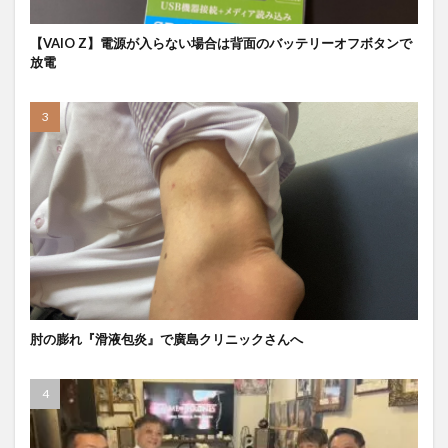
【VAIO Z】電源が入らない場合は背面のバッテリーオフボタンで
放電
肘の膨れ『滑液包炎』で廣島クリニックさんへ