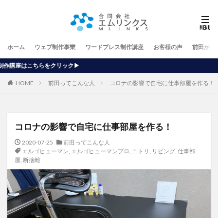
ホーム
ウェブ制作事業
ワードプレス制作講座
お客様の声
前田が行
【ホ
HOME
前田ってこんな人
コロナの影響で自宅に仕事部屋を作る！
コロナの影響で自宅に仕事部屋を作る！
2020-07-25
前田ってこんな人
エルゴヒューマン
,
エルゴヒューマンプロ
,
ニトリ
,
リビング
,
仕事部
屋
,
断捨離