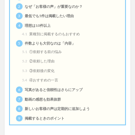
2
なぜ「お客様の声」が重要なのか？
3
最低でも5件は掲載したい理由
4
理想は10件以上
4.1
業種別に掲載するのもおすすめ
5
件数よりも大切なのは「内容」
5.1
①依頼する前の悩み
5.2
②依頼した理由
5.3
③依頼後の変化
5.4
④おすすめの一言
6
写真があると信頼性はさらにアップ
7
動画の感想も効果抜群
8
新しいお客様の声は定期的に追加しよう
9
掲載するときのポイント