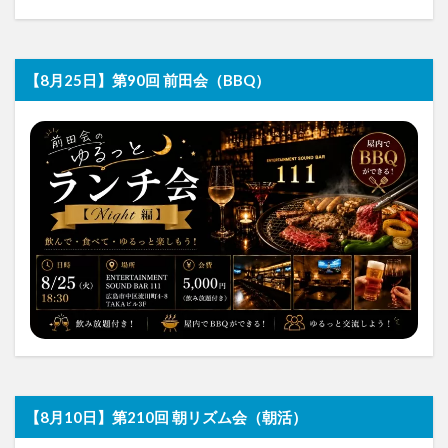
【8月25日】第90回 前田会（BBQ）
【8月10日】第210回 朝リズム会（朝活）