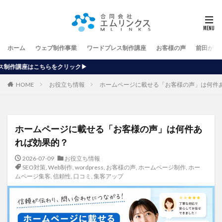
ホーム
ウェブ制作事業
ワードプレス制作講座
お客様の声
前田が行
リック▶
HOME
お役立ち情報
ホームページに載せる「お客様の声」は何件
ホームページに載せる「お客様の声」は何件あ
れば効果的？
2026-07-09
お役立ち情報
SEO対策
,
Web制作
,
wordpress
,
お客様の声
,
ホームページ制作
,
ホー
ムページ集客
,
信頼性
,
口コミ
,
集客アップ