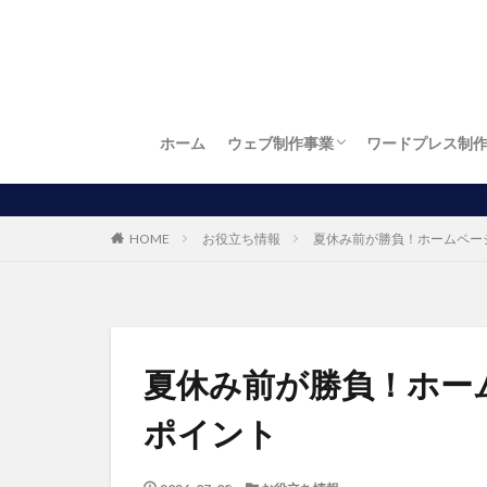
ホーム
ウェブ制作事業
ワードプレス制
お店自慢
繁盛店
ワードプレス制作
LP制作（ランディングページ制作）
ロゴ制作
名刺制作
チラシ制作
お得！開業パック
パソコン出張訪問設定サービス
HOME
お役立ち情報
夏休み前が勝負！ホームペー
夏休み前が勝負！ホー
ポイント