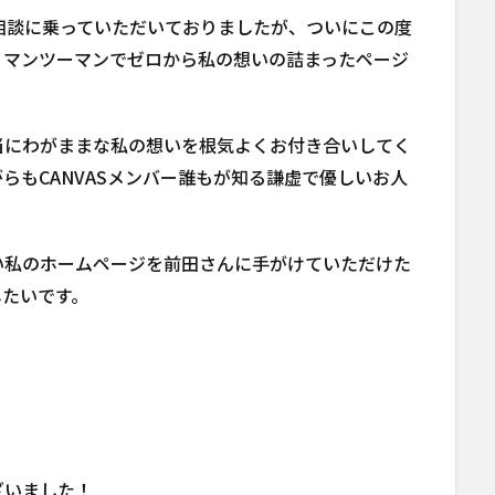
相談に乗っていただいておりましたが、ついにこの度
、マンツーマンでゼロから私の想いの詰まったページ
。
当にわがままな私の想いを根気よくお付き合いしてく
らもCANVASメンバー誰もが知る謙虚で優しいお人
。
い私のホームページを前田さんに手がけていただけた
したいです。
。
ざいました！