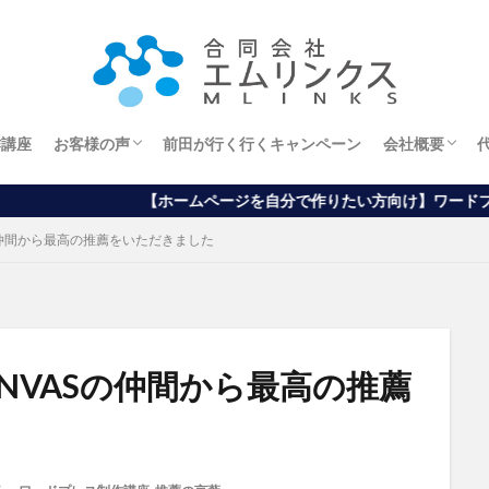
作講座
お客様の声
前田が行く行くキャンペーン
会社概要
エステサロンオーナー様
ホームページから
ブログから
アメブロから
経営理念
【ホームページを自分で作りたい方向け】ワードプレス制作講座はこ
Sの仲間から最高の推薦をいただきました
ANVASの仲間から最高の推薦