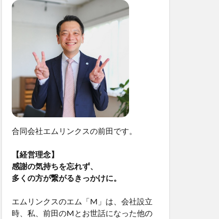
合同会社エムリンクスの前田です。
【経営理念】
感謝の気持ちを忘れず、
多くの方が繋がるきっかけに。
エムリンクスのエム「M」は、会社設立
時、私、前田のMとお世話になった他の