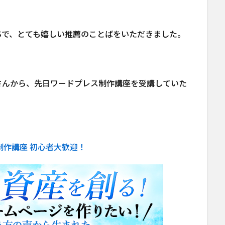
VASで、とても嬉しい推薦のことばをいただきました。
さんから、先日ワードプレス制作講座を受講していた
。
）制作講座 初心者大歓迎！