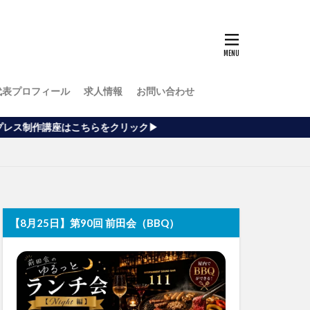
代表プロフィール
求人情報
お問い合わせ
ちらをクリック▶
【8月25日】第90回 前田会（BBQ）