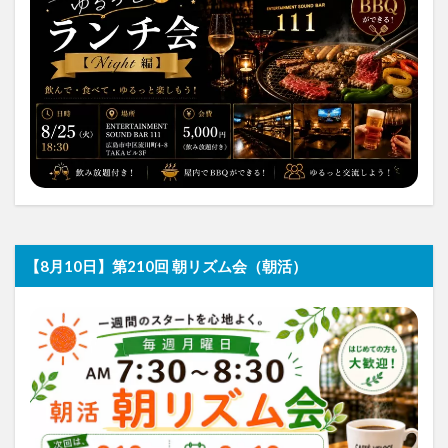
【8月10日】第210回 朝リズム会（朝活）