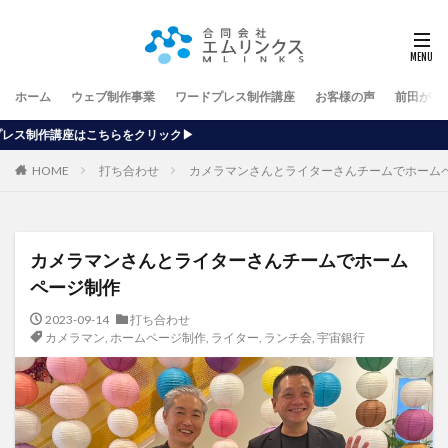
ホーム
ウェブ制作事業
ワードプレス制作講座
お客様の声
前田が行
▶
HOME
打ち合わせ
カメラマンさんとライターさんチームでホーム
カメラマンさんとライターさんチームでホーム
ページ制作
2023-09-14
打ち合わせ
カメラマン
,
ホームページ制作
,
ライター
,
ランチ会
,
宇宙銀行