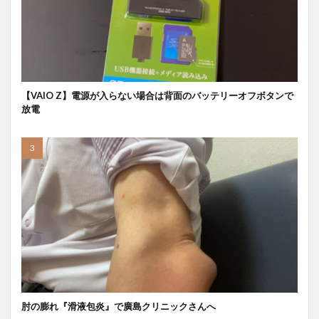
【VAIO Z】電源が入らない場合は背面のバッテリーオフボタンで
放電
肘の膨れ『滑液包炎』で廣島クリニックさんへ