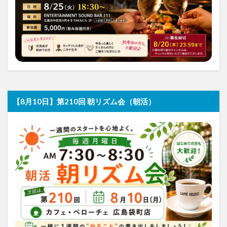
【8月10日】第210回 朝リズム会（朝活）