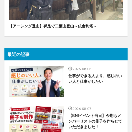
【アーシング登山】裸足で二葉山登山～仏舎利塔～
最近の記事
2026-08-08
仕事ができる人より、感じのい
い人と仕事がしたい
2026-08-07
【BNIイベント当日】今期もメ
ンバーリストの冊子を作らせて
いただきました！