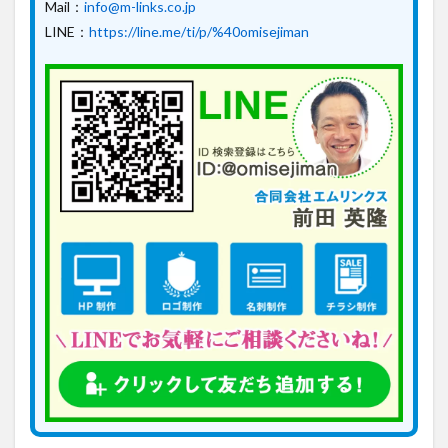
Mail：
info@m-links.co.jp
LINE：
https://line.me/ti/p/%40omisejiman