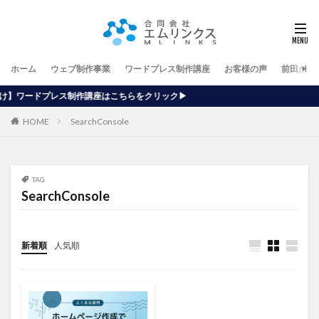
ホーム
ウェブ制作事業
ワードプレス制作講座
お客様の声
前田が行
講座はこちらをクリック▶
HOME
SearchConsole
TAG
SearchConsole
新着順
人気順