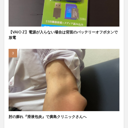
【VAIO Z】電源が入らない場合は背面のバッテリーオフボタンで
放電
肘の膨れ『滑液包炎』で廣島クリニックさんへ