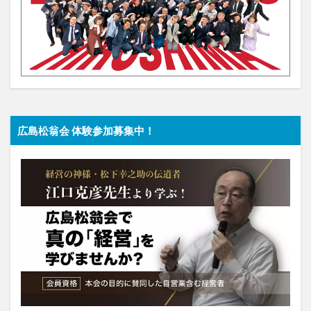
広島松翁会 体験参加募集中！