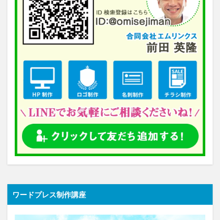
ワードプレス制作講座