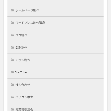
ホームページ制作
ワードプレス制作講座
ロゴ制作
名刺制作
チラシ制作
YouTube
打ち合わせ
パソコン教室
異業種交流会