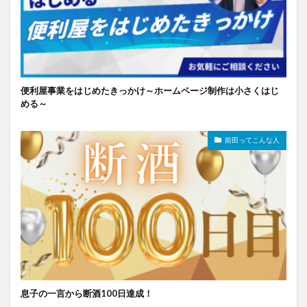
便利屋事業をはじめたきっかけ～ホームページ制作は小さくはじ
める～
前田ってこんな人
息子の一言から断酒100日達成！