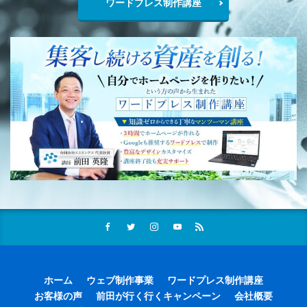
ワードプレス制作講座
ホーム
ウェブ制作事業
ワードプレス制作講座
お客様の声
前田が行く行くキャンペーン
会社概要