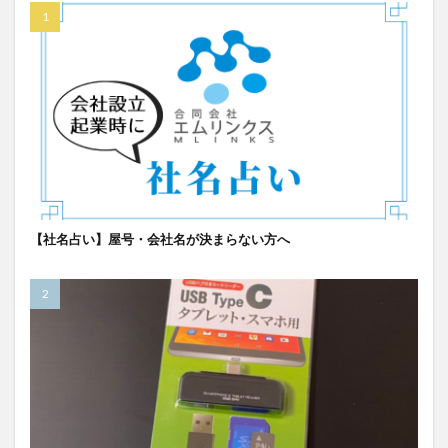
【社名占い】屋号・会社名が決まらない方へ