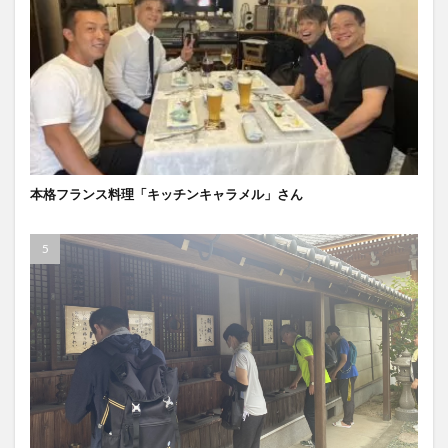
本格フランス料理「キッチンキャラメル」さん