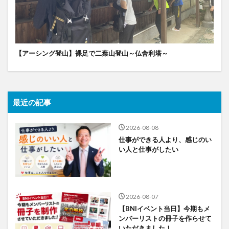
【アーシング登山】裸足で二葉山登山～仏舎利塔～
最近の記事
2026-08-08
仕事ができる人より、感じのい
い人と仕事がしたい
2026-08-07
【BNIイベント当日】今期もメ
ンバーリストの冊子を作らせて
いただきました！