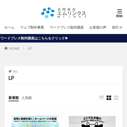
ホーム
ウェブ制作事業
ワードプレス制作講座
お客様の声
前田が行
座はこちらをクリック▶
HOME
LP
TAG
LP
新着順
人気順