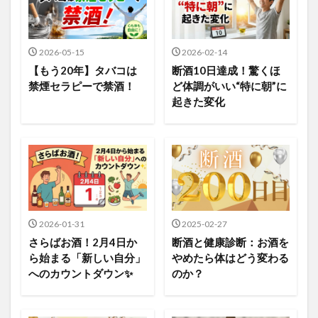
2026-05-15
2026-02-14
【もう20年】タバコは
断酒10日達成！驚くほ
禁煙セラピーで禁酒！
ど体調がいい“特に朝”に
起きた変化
2026-01-31
2025-02-27
さらばお酒！2月4日か
断酒と健康診断：お酒を
ら始まる「新しい自分」
やめたら体はどう変わる
へのカウントダウン✨️
のか？