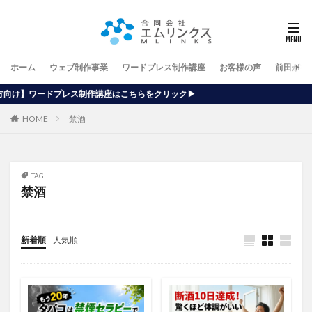
ホーム
ウェブ制作事業
ワードプレス制作講座
お客様の声
前田が行
講座はこちらをクリック▶
HOME
禁酒
TAG
禁酒
新着順
人気順