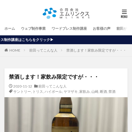
ホーム
ウェブ制作事業
ワードプレス制作講座
お客様の声
前田が行
HOME
前田ってこんな人
禁酒します！家飲み限定ですが・・・
禁酒します！家飲み限定ですが・・・
2020-11-12
前田ってこんな人
サントリー
,
トリス
,
ハイボール
,
ヤマザキ
,
家飲み
,
山崎
,
断酒
,
禁酒