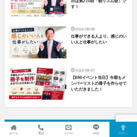
日は第210回「朝リズム会」で
す！
2026-08-08
仕事ができる人より、感じのい
い人と仕事がしたい
2026-08-07
【BNIイベント当日】今期もメ
ンバーリストの冊子を作らせて
いただきました！
カテゴリー
ホーム
電話
メール
LINE
TOPへ