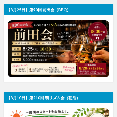
【8月25日】第90回 前田会（BBQ）
【8月10日】第210回 朝リズム会（朝活）