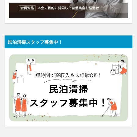
民泊清掃スタッフ募集中！