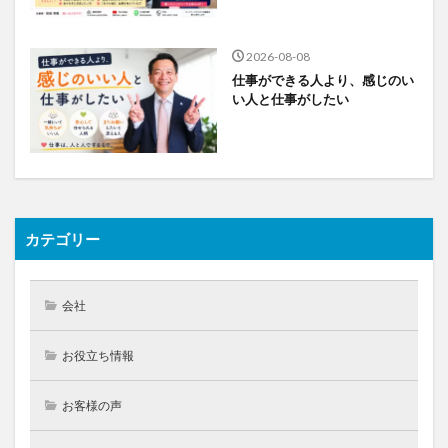
2026-08-08
仕事ができる人より、感じのい
い人と仕事がしたい
カテゴリー
会社
お役立ち情報
お客様の声