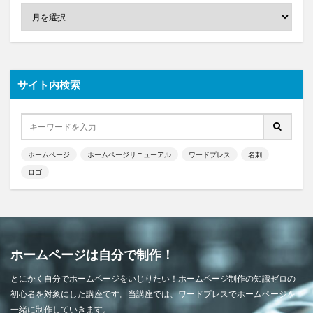
サイト内検索
ホームページ
ホームページリニューアル
ワードプレス
名刺
ロゴ
ホームページは自分で制作！
とにかく自分でホームページをいじりたい！ホームページ制作の知識ゼロの
初心者を対象にした講座です。当講座では、ワードプレスでホームページを
一緒に制作していきます。