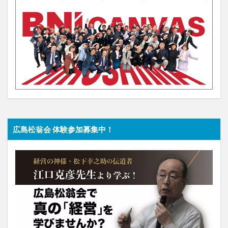
広島松翁会 体験参加募集中！