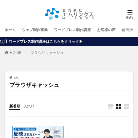
ホーム
ウェブ制作事業
ワードプレス制作講座
お客様の声
前田が行
作講座はこちらをクリック▶
HOME
ブラウザキャッシュ
TAG
ブラウザキャッシュ
新着順
人気順