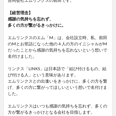
合同会社エムリンクスの前田です。
【経営理念】
感謝の気持ちを忘れず、
多くの方が繋がるきっかけに。
エムリンクスのエム「M」は、会社設立時、私、前田
のMとお世話になった他の４人の方のイニシャルがM
だったことから感謝の気持ちを忘れないという想いで
名付けました。
リンクス「LINKS」は日本語で「結び付けるもの、結
び付ける人」という意味があります。
エムリンクスとの出逢いをきっかけに、多くの方を繋
げ、多くの方に繋がってほしいという想いで名付けま
した。
エムリンクスはいつも感謝の気持ちを忘れず、多くの
方が繋がるきっかけとなる会社を目指します。