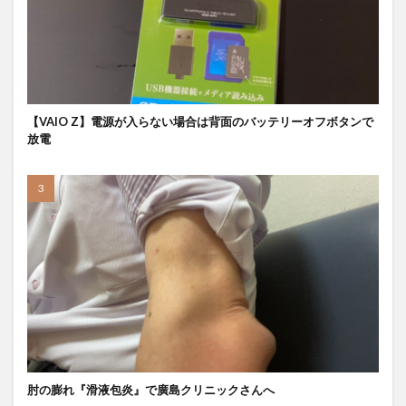
【VAIO Z】電源が入らない場合は背面のバッテリーオフボタンで
放電
肘の膨れ『滑液包炎』で廣島クリニックさんへ