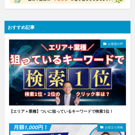
おすすめ記事
お客様の声
【エリア＋業種】ついに狙っているキーワードで検索1位！
お役立ち情報