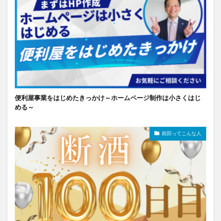
便利屋事業をはじめたきっかけ～ホームページ制作は小さくはじ
める～
前田ってこんな人