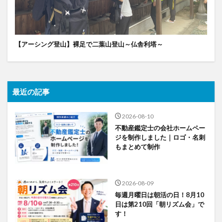
【アーシング登山】裸足で二葉山登山～仏舎利塔～
最近の記事
2026-08-10
不動産鑑定士の会社ホームペー
ジを制作しました｜ロゴ・名刺
もまとめて制作
2026-08-09
毎週月曜日は朝活の日！8月10
日は第210回「朝リズム会」で
す！