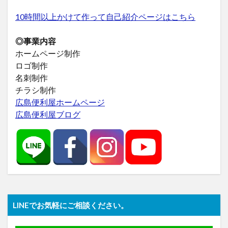
10時間以上かけて作って自己紹介ページはこちら
◎事業内容
ホームページ制作
ロゴ制作
名刺制作
チラシ制作
広島便利屋ホームページ
広島便利屋ブログ
LINEでお気軽にご相談ください。