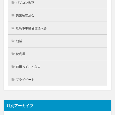
パソコン教室
異業種交流会
広島市中区倫理法人会
朝活
便利屋
前田ってこんな人
プライベート
月別アーカイブ