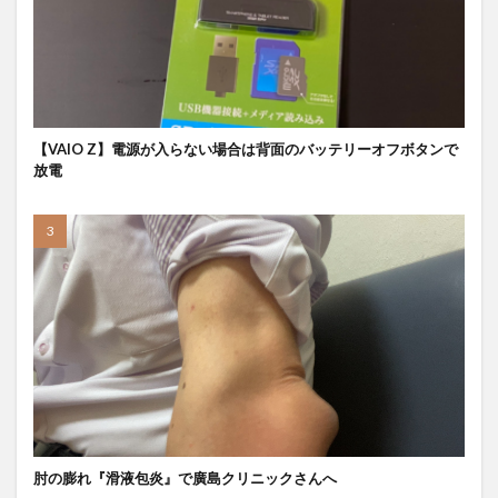
【VAIO Z】電源が入らない場合は背面のバッテリーオフボタンで
放電
肘の膨れ『滑液包炎』で廣島クリニックさんへ