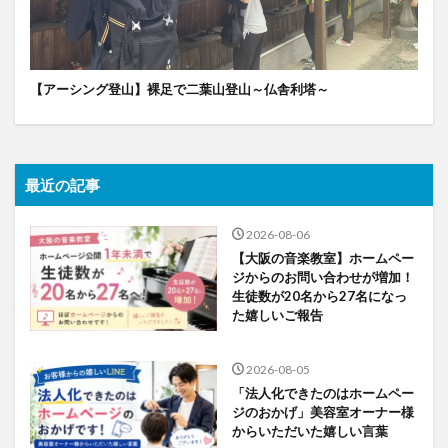
【アーシング登山】裸足で二葉山登山～仏舎利塔～
最近の記事
2026-08-06
【大阪の音楽教室】ホームペー
ジからのお問い合わせが増加！
生徒数が20名から27名になっ
た嬉しいご報告
2026-08-05
「法人化できたのはホームペー
ジのおかげ」美容室オーナー様
からいただいた嬉しい言葉