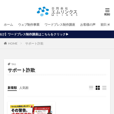
ホーム
ウェブ制作事業
ワードプレス制作講座
お客様の声
前田が行
作講座はこちらをクリック▶
HOME
サポート詐欺
TAG
サポート詐欺
新着順
人気順