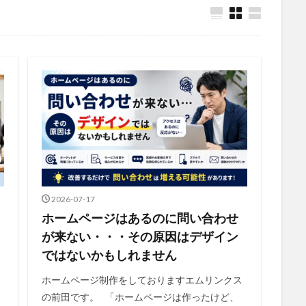
2026-07-17
ホームページはあるのに問い合わせ
が来ない・・・その原因はデザイン
ではないかもしれません
ホームページ制作をしておりますエムリンクス
の前田です。 「ホームページは作ったけど、