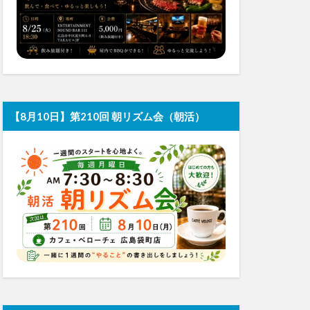
【8月10日】第210回 朝リズム会（朝活）