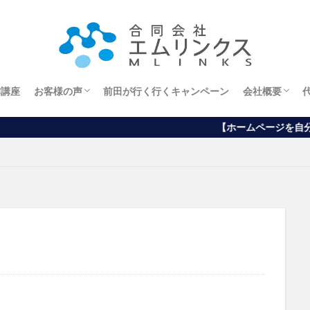
作講座
お客様の声
前田が行く行くキャンペーン
会社概要
エステサロンオーナー様
ホームページから
ブログから
アメブロから
経営理念
【ホームページを自分で作りたい方向け】ワー