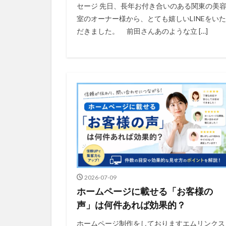
セージ 先日、長年お付き合いのある関東の美
室のオーナー様から、とても嬉しいLINEをいた
だきました。 前田さんあのような立 […]
2026-07-09
ホームページに載せる「お客様の
声」は何件あれば効果的？
ホームページ制作をしておりますエムリンクス