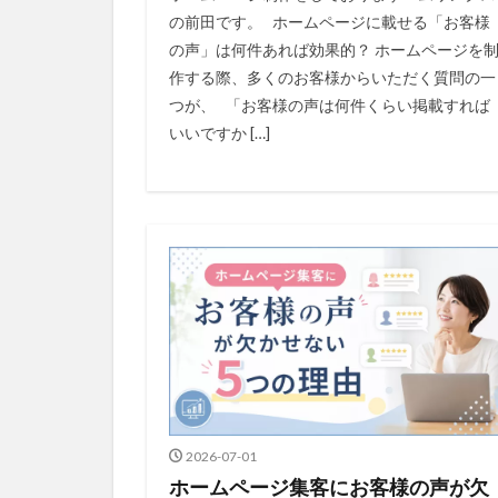
の前田です。 ホームページに載せる「お客様
の声」は何件あれば効果的？ ホームページを
作する際、多くのお客様からいただく質問の一
つが、 「お客様の声は何件くらい掲載すれば
いいですか […]
2026-07-01
ホームページ集客にお客様の声が欠