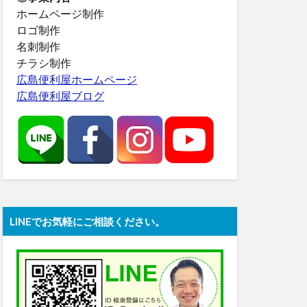
ホームページ制作
ロゴ制作
名刺制作
チラシ制作
広島便利屋ホームページ
広島便利屋ブログ
LINEでお気軽にご相談ください。