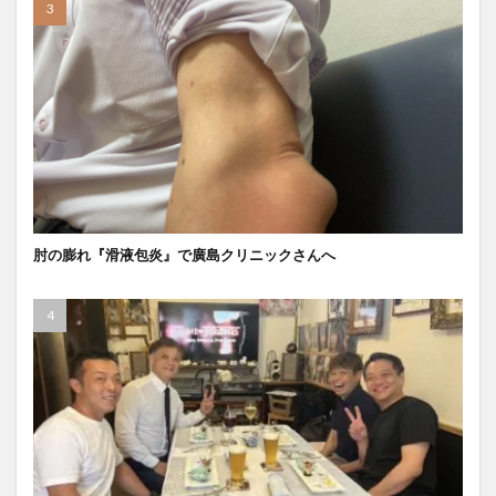
肘の膨れ『滑液包炎』で廣島クリニックさんへ