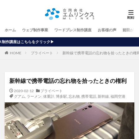
ホーム
ウェブ制作事業
ワードプレス制作講座
お客様の声
前田が行
HOME
プライベート
新幹線で携帯電話の忘れ物を拾ったときの権
新幹線で携帯電話の忘れ物を拾ったときの権利
2020-02-12
プライベート
グアム
,
ラーメン
,
体重計
,
博多駅
,
忘れ物
,
携帯電話
,
新幹線
,
福岡空港