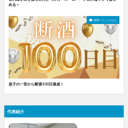
める～
前田ってこんな人
息子の一言から断酒100日達成！
代表紹介