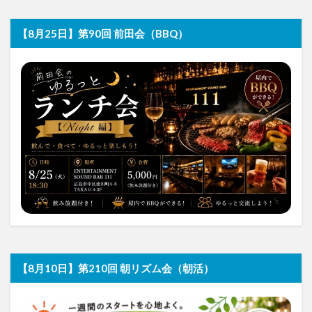
【8月25日】第90回 前田会（BBQ）
【8月10日】第210回 朝リズム会（朝活）