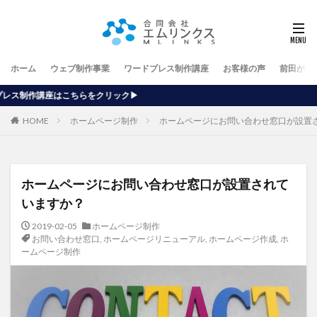
ホーム
ウェブ制作事業
ワードプレス制作講座
お客様の声
前田が行
リック▶
HOME
ホームページ制作
ホームページにお問い合わせ窓口が設置
ホームページにお問い合わせ窓口が設置されて
いますか？
2019-02-05
ホームページ制作
お問い合わせ窓口
,
ホームページリニューアル
,
ホームページ作成
,
ホ
ームページ制作