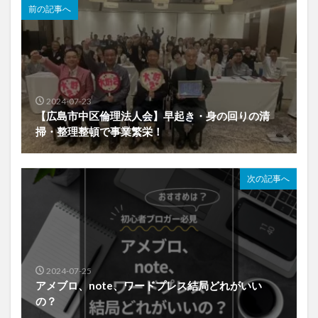
前の記事へ
2024-07-23
【広島市中区倫理法人会】早起き・身の回りの清
掃・整理整頓で事業繁栄！
次の記事へ
2024-07-25
アメブロ、note、ワードプレス結局どれがいい
の？