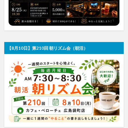
【8月10日】第210回 朝リズム会（朝活）