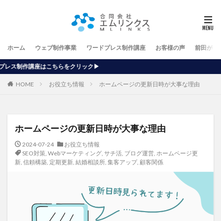
ホーム
ウェブ制作事業
ワードプレス制作講座
お客様の声
前田が行
をクリック▶
HOME
お役立ち情報
ホームページの更新日時が大事な理由
ホームページの更新日時が大事な理由
2024-07-24
お役立ち情報
SEO対策
,
Webマーケティング
,
サチ活
,
ブログ運営
,
ホームページ更
新
,
信頼構築
,
定期更新
,
結婚相談所
,
集客アップ
,
顧客関係