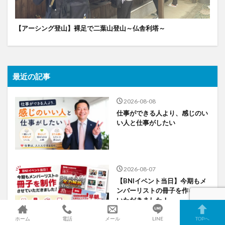
【アーシング登山】裸足で二葉山登山～仏舎利塔～
最近の記事
2026-08-08
仕事ができる人より、感じのい
い人と仕事がしたい
2026-08-07
【BNIイベント当日】今期もメ
ンバーリストの冊子を作らせて
いただきました！
ホーム
電話
メール
LINE
TOPへ