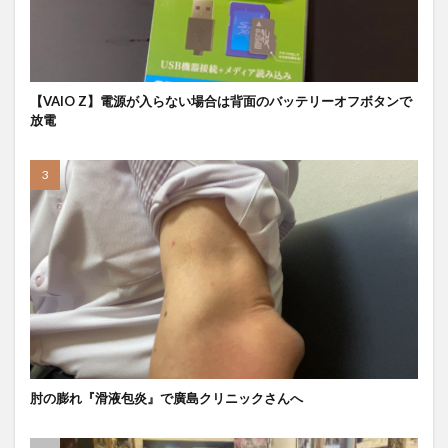
【VAIO Z】電源が入らない場合は背面のバッテリーオフボタンで
放電
肘の膨れ『滑液包炎』で廣島クリニックさんへ