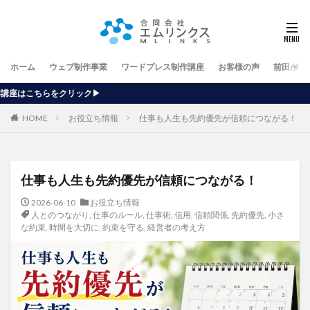
ホーム
ウェブ制作事業
ワードプレス制作講座
お客様の声
前田が行
HOME
お役立ち情報
仕事も人生も先約優先が信頼につながる！
仕事も人生も先約優先が信頼につながる！
2026-06-10
お役立ち情報
人とのつながり
,
仕事のルール
,
仕事術
,
信用
,
信頼関係
,
先約優先
,
小さ
な約束
,
時間を大切に
,
約束を守る
,
経営者の考え方