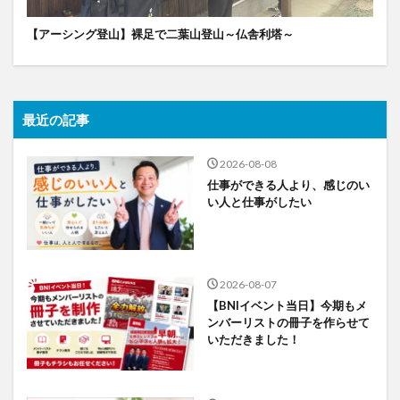
【アーシング登山】裸足で二葉山登山～仏舎利塔～
最近の記事
2026-08-08
仕事ができる人より、感じのい
い人と仕事がしたい
2026-08-07
【BNIイベント当日】今期もメ
ンバーリストの冊子を作らせて
いただきました！