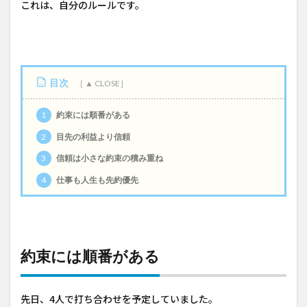
これは、自分のルールです。
目次
1
約束には順番がある
2
目先の利益より信頼
3
信頼は小さな約束の積み重ね
4
仕事も人生も先約優先
約束には順番がある
先日、4人で打ち合わせを予定していました。