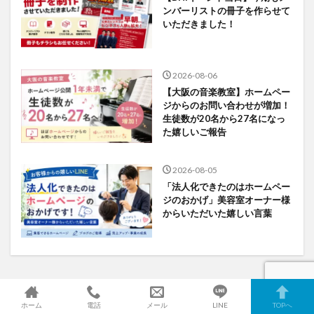
ンバーリストの冊子を作らせて
いただきました！
2026-08-06
【大阪の音楽教室】ホームペー
ジからのお問い合わせが増加！
生徒数が20名から27名になっ
た嬉しいご報告
2026-08-05
「法人化できたのはホームペー
ジのおかげ」美容室オーナー様
からいただいた嬉しい言葉
カテゴリー
ホーム
電話
メール
LINE
TOPへ