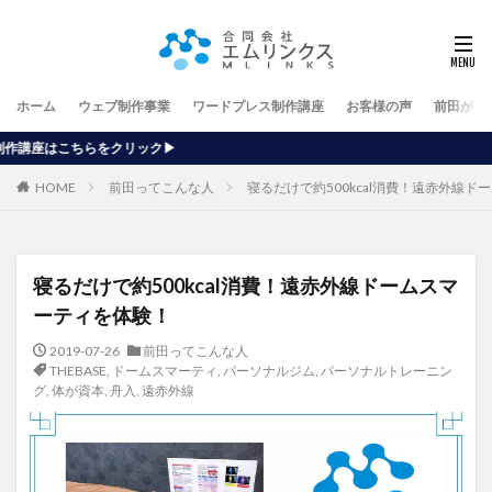
ホーム
ウェブ制作事業
ワードプレス制作講座
お客様の声
前田が行
【ホ
HOME
前田ってこんな人
寝るだけで約500kcal消費！遠赤外線
寝るだけで約500kcal消費！遠赤外線ドームスマ
ーティを体験！
2019-07-26
前田ってこんな人
THEBASE
,
ドームスマーティ
,
パーソナルジム
,
パーソナルトレーニン
グ
,
体が資本
,
舟入
,
遠赤外線