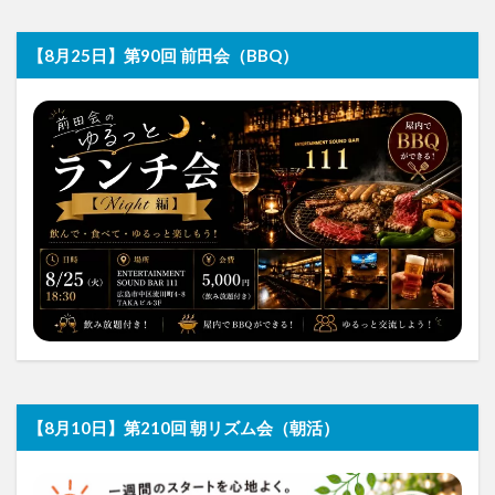
【8月25日】第90回 前田会（BBQ）
【8月10日】第210回 朝リズム会（朝活）