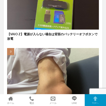
【VAIO Z】電源が入らない場合は背面のバッテリーオフボタンで
放電
ホーム
電話
メール
LINE
TOPへ
肘の膨れ『滑液包炎』で廣島クリニックさんへ