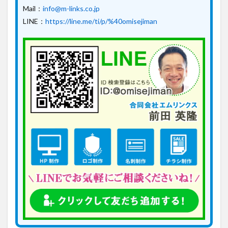
Mail：
info@m-links.co.jp
LINE：
https://line.me/ti/p/%40omisejiman