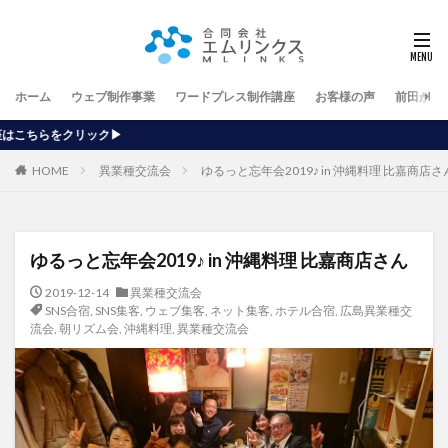
ホーム
ウェブ制作事業
ワードプレス制作講座
お客様の声
前田が行
【ホー
HOME
異業種交流会
ゆるっと忘年会2019♪ in 沖縄料理 比嘉商店さ
ゆるっと忘年会2019♪ in 沖縄料理 比嘉商店さん
2019-12-14
異業種交流会
SNS合宿
,
SNS集客
,
ウェブ集客
,
ネット集客
,
ホテル合宿
,
広島異業種交
流会
,
朝リズム会
,
沖縄料理
,
異業種交流会