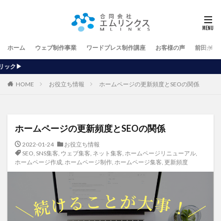
ホーム
ウェブ制作事業
ワードプレス制作講座
お客様の声
前田が行
【ホームページを自
HOME
お役立ち情報
ホームページの更新頻度とSEOの関係
ホームページの更新頻度とSEOの関係
2022-01-24
お役立ち情報
SEO
,
SNS集客
,
ウェブ集客
,
ネット集客
,
ホームページリニューアル
,
ホームページ作成
,
ホームページ制作
,
ホームページ集客
,
更新頻度