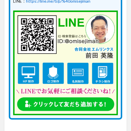
LINE：
https://line.me/ti/p/%40omisejiman