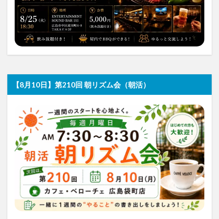
【8月10日】第210回 朝リズム会（朝活）