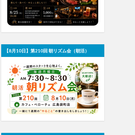
【8月10日】第210回 朝リズム会（朝活）