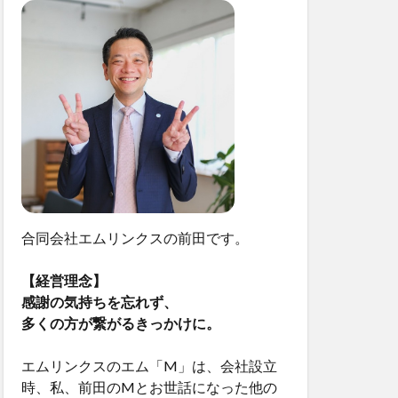
合同会社エムリンクスの前田です。
【経営理念】
感謝の気持ちを忘れず、
多くの方が繋がるきっかけに。
エムリンクスのエム「M」は、会社設立
時、私、前田のMとお世話になった他の