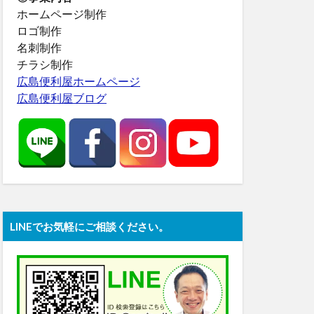
ホームページ制作
ロゴ制作
名刺制作
チラシ制作
広島便利屋ホームページ
広島便利屋ブログ
LINEでお気軽にご相談ください。