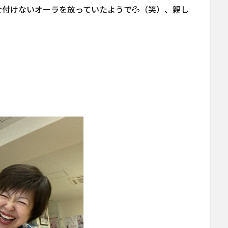
せ付けないオーラを放っていたようで💦（笑）、親し