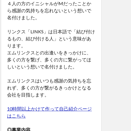
４人の方のイニシャルがMだったことか
ら感謝の気持ちを忘れないという想いで
名付けました。
リンクス「LINKS」は日本語で「結び付け
るもの、結び付ける人」という意味があ
ります。
エムリンクスとの出逢いをきっかけに、
多くの方を繋げ、多くの方に繋がってほ
しいという想いで名付けました。
エムリンクスはいつも感謝の気持ちを忘
れず、多くの方が繋がるきっかけとなる
会社を目指します。
10時間以上かけて作って自己紹介ページ
はこちら
◎事業内容