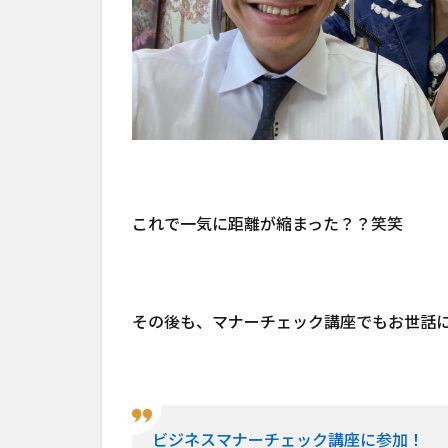
これで一気に距離が縮まった？？笑笑
その後も、マナーチェック講座でもお世話
ビジネスマナーチェック講座に参加！