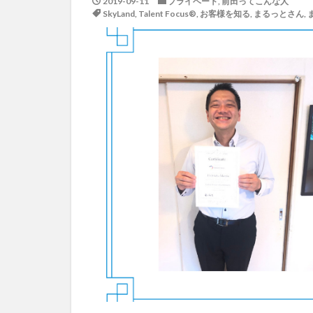
2019-09-11
プライベート
,
前田ってこんな人
SkyLand
,
Talent Focus®
,
お客様を知る
,
まるっとさん
,