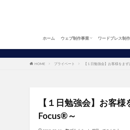
ホーム
ウェブ制作事業
ワードプレス制
お店自慢
繁盛店
ワードプレス制作
LP制作（ランディングページ制作）
ロゴ制作
名刺制作
チラシ制作
お得！開業パック
パソコン出張訪問設定サービス
HOME
プライベート
【１日勉強会】お客様をまずは知る
【１日勉強会】お客様をま
Focus®～