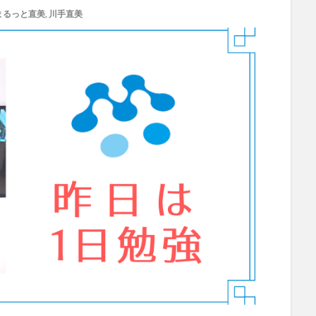
まるっと直美
,
川手直美