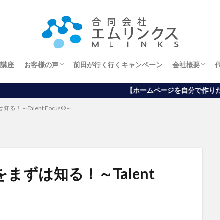
作講座
お客様の声
前田が行く行くキャンペーン
会社概要
エステサロンオーナー様
ホームページから
ブログから
アメブロから
経営理念
【ホームページを自分で作りたい方向け】ワードプレ
！～Talent Focus®～
ずは知る！～Talent