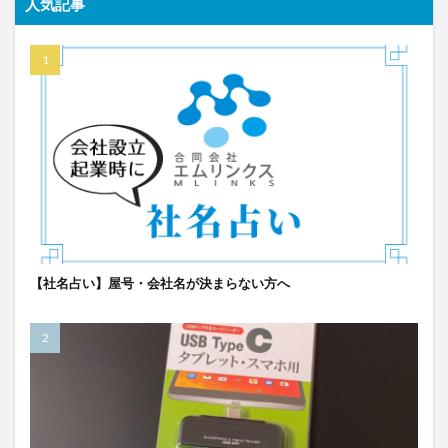
人気記事
【社名占い】屋号・会社名が決まらない方へ