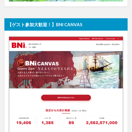
【ゲスト参加大歓迎！】BNI CANVAS