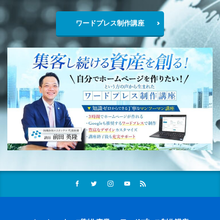
ワードプレス制作講座