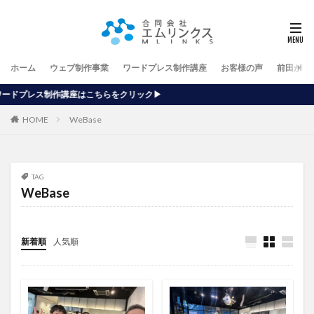
ホーム
ウェブ制作事業
ワードプレス制作講座
お客様の声
前田が行
こちらをクリック▶
HOME
WeBase
TAG
WeBase
新着順
人気順