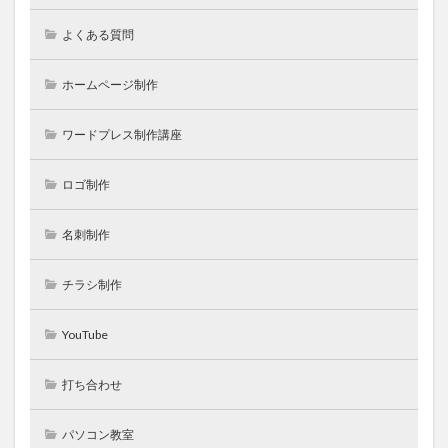
よくある質問
ホームページ制作
ワードプレス制作講座
ロゴ制作
名刺制作
チラシ制作
YouTube
打ち合わせ
パソコン教室