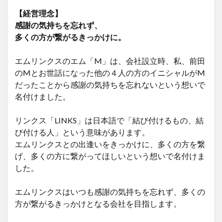
【経営理念】
感謝の気持ちを忘れず、
多くの方が繋がるきっかけに。
エムリンクスのエム「M」は、会社設立時、私、前田
のMとお世話になった他の４人の方のイニシャルがM
だったことから感謝の気持ちを忘れないという想いで
名付けました。
リンクス「LINKS」は日本語で「結び付けるもの、結
び付ける人」という意味があります。
エムリンクスとの出逢いをきっかけに、多くの方を繋
げ、多くの方に繋がってほしいという想いで名付けま
した。
エムリンクスはいつも感謝の気持ちを忘れず、多くの
方が繋がるきっかけとなる会社を目指します。