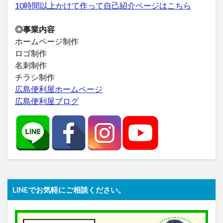
10時間以上かけて作って自己紹介ページはこちら
◎事業内容
ホームページ制作
ロゴ制作
名刺制作
チラシ制作
広島便利屋ホームページ
広島便利屋ブログ
LINEでお気軽にご相談ください。