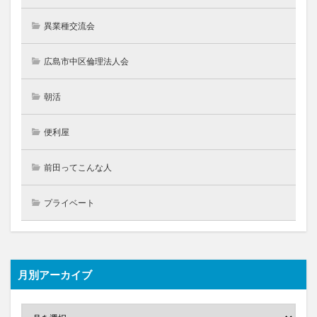
異業種交流会
広島市中区倫理法人会
朝活
便利屋
前田ってこんな人
プライベート
月別アーカイブ