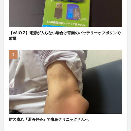
【VAIO Z】電源が入らない場合は背面のバッテリーオフボタンで
放電
肘の膨れ『滑液包炎』で廣島クリニックさんへ