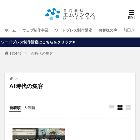
ホーム
ウェブ制作事業
ワードプレス制作講座
お客様の声
前田が行
はこちらをクリック▶
HOME
AI時代の集客
TAG
AI時代の集客
新着順
人気順