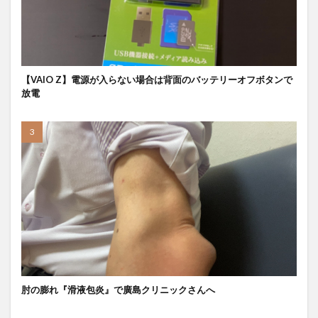
【VAIO Z】電源が入らない場合は背面のバッテリーオフボタンで
放電
肘の膨れ『滑液包炎』で廣島クリニックさんへ