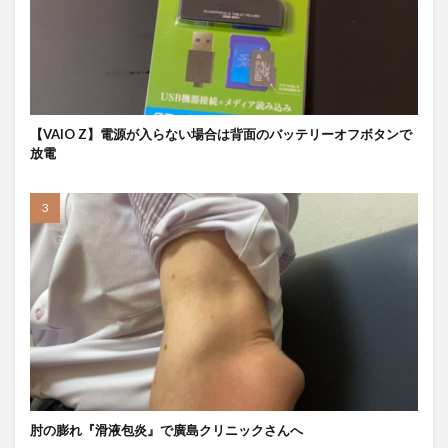
【VAIO Z】電源が入らない場合は背面のバッテリーオフボタンで
放電
肘の膨れ『滑液包炎』で廣島クリニックさんへ