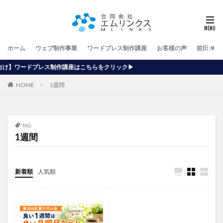
ホーム
ウェブ制作事業
ワードプレス制作講座
お客様の声
前田が行
制作講座はこちらをクリック▶
HOME
1週間
TAG
1週間
新着順
人気順