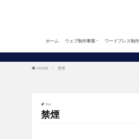
ホーム
ウェブ制作事業
ワードプレス制
お店自慢
繁盛店
ワードプレス制作
LP制作（ランディングページ制作）
ロゴ制作
名刺制作
チラシ制作
お得！開業パック
パソコン出張訪問設定サービス
HOME
禁煙
TAG
禁煙