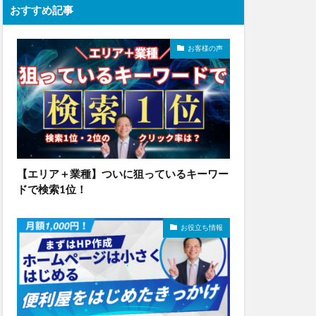
おすすめ記事
お客様の声
【エリア＋業種】ついに狙っているキーワー
ドで検索1位！
お役立ち情報