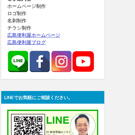
ホームページ制作
ロゴ制作
名刺制作
チラシ制作
広島便利屋ホームページ
広島便利屋ブログ
LINEでお気軽にご相談ください。