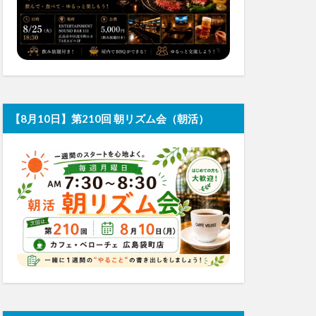
【8月10日】第210回 朝リズム会（朝活）