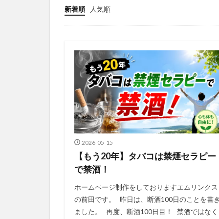
新着順
人気順
2026-05-15
【もう20年】タバコは禁煙セラピー
で禁酒！
ホームページ制作をしておりますエムリンクス
の前田です。 昨日は、断酒100日のことを書
ました。 再度、断酒100日目！ 禁酒ではなく