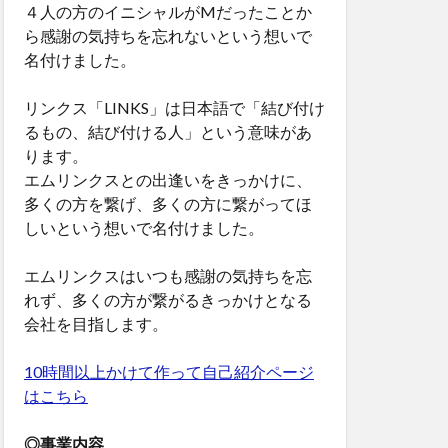
４人の方のイニシャルがMだったことか
ら感謝の気持ちを忘れないという想いで
名付けました。
リンクス「LINKS」は日本語で「結び付け
るもの、結び付ける人」という意味があ
ります。
エムリンクスとの出逢いをきっかけに、
多くの方を繋げ、多くの方に繋がってほ
しいという想いで名付けました。
エムリンクスはいつも感謝の気持ちを忘
れず、多くの方が繋がるきっかけとなる
会社を目指します。
10時間以上かけて作って自己紹介ページ
はこちら
◎事業内容