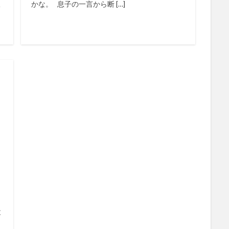
かな。 息子の一言から断 […]
ち
と
ま