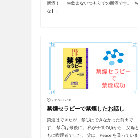
断酒！ 一生飲まないつもりでの断酒です。 
な […]
2019-08-18
禁煙セラピーで禁煙したお話し
禁煙はできたが、禁◯はできなかった前田で
す。 禁◯は最後に。 私が子供の頃から、父母
もに喫煙者でした。 父は、Peace を吸ってい