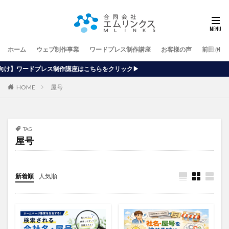
ホーム
ウェブ制作事業
ワードプレス制作講座
お客様の声
前田が行
座はこちらをクリック▶
HOME
屋号
TAG
屋号
新着順
人気順