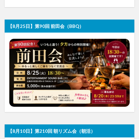
【8月25日】第90回 前田会（BBQ）
【8月10日】第210回 朝リズム会（朝活）