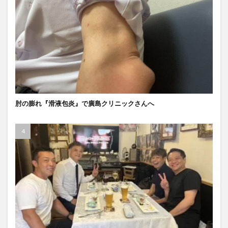
肘の膨れ『滑液包炎』で廣島クリニックさんへ