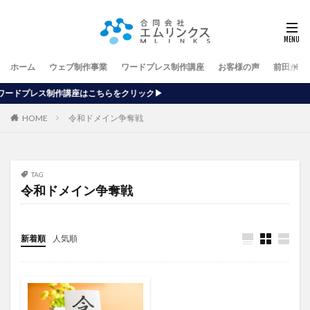
ホーム
ウェブ制作事業
ワードプレス制作講座
お客様の声
前田が行
はこちらをクリック▶
HOME
令和ドメイン争奪戦
TAG
令和ドメイン争奪戦
新着順
人気順