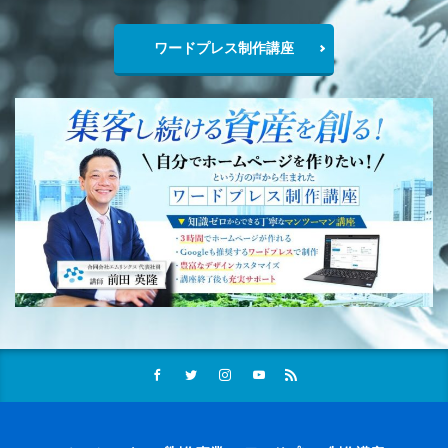
ワードプレス制作講座