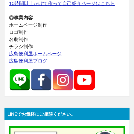
10時間以上かけて作って自己紹介ページはこちら
◎事業内容
ホームページ制作
ロゴ制作
名刺制作
チラシ制作
広島便利屋ホームページ
広島便利屋ブログ
LINEでお気軽にご相談ください。