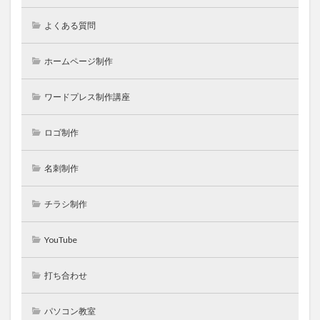
よくある質問
ホームページ制作
ワードプレス制作講座
ロゴ制作
名刺制作
チラシ制作
YouTube
打ち合わせ
パソコン教室