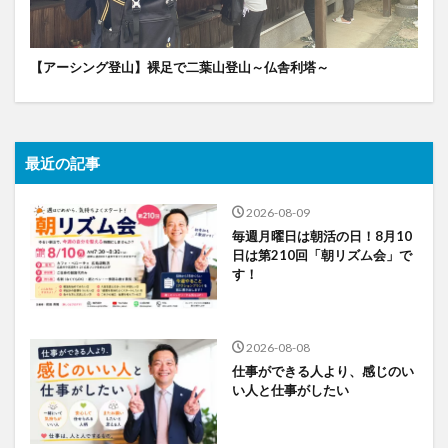
【アーシング登山】裸足で二葉山登山～仏舎利塔～
最近の記事
2026-08-09
毎週月曜日は朝活の日！8月10
日は第210回「朝リズム会」で
す！
2026-08-08
仕事ができる人より、感じのい
い人と仕事がしたい