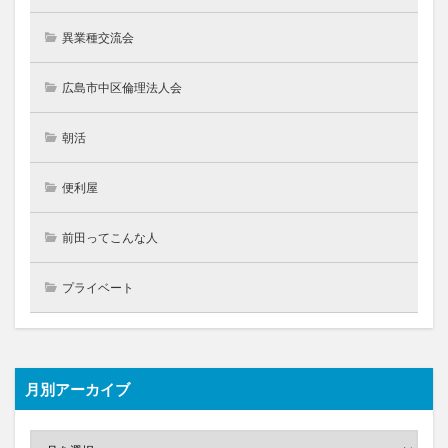
異業種交流会
広島市中区倫理法人会
朝活
便利屋
前田ってこんな人
プライベート
月別アーカイブ