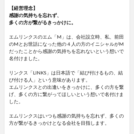
【経営理念】
感謝の気持ちを忘れず、
多くの方が繋がるきっかけに。
エムリンクスのエム「M」は、会社設立時、私、前田
のMとお世話になった他の４人の方のイニシャルがM
だったことから感謝の気持ちを忘れないという想いで
名付けました。
リンクス「LINKS」は日本語で「結び付けるもの、結
び付ける人」という意味があります。
エムリンクスとの出逢いをきっかけに、多くの方を繋
げ、多くの方に繋がってほしいという想いで名付けま
した。
エムリンクスはいつも感謝の気持ちを忘れず、多くの
方が繋がるきっかけとなる会社を目指します。