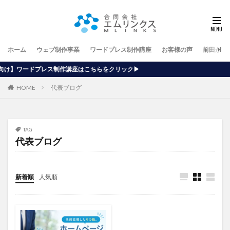
ホーム
ウェブ制作事業
ワードプレス制作講座
お客様の声
前田が行
作講座はこちらをクリック▶
HOME
代表ブログ
TAG
代表ブログ
新着順
人気順