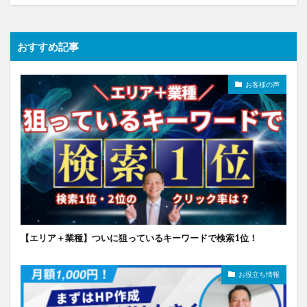
おすすめ記事
お客様の声
【エリア＋業種】ついに狙っているキーワードで検索1位！
お役立ち情報