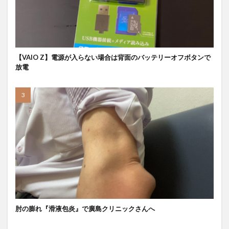
【VAIO Z】電源が入らない場合は背面のバッテリーオフボタンで
放電
肘の膨れ『滑液包炎』で廣島クリニックさんへ