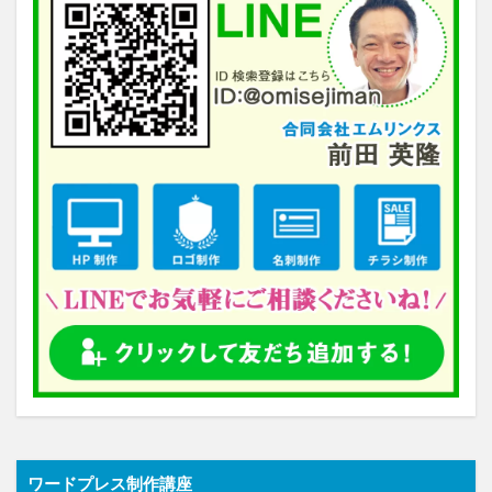
ワードプレス制作講座