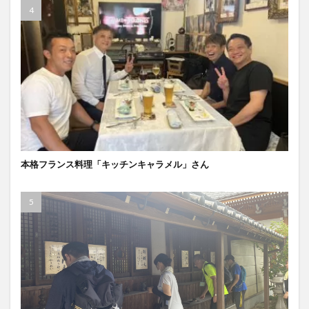
本格フランス料理「キッチンキャラメル」さん