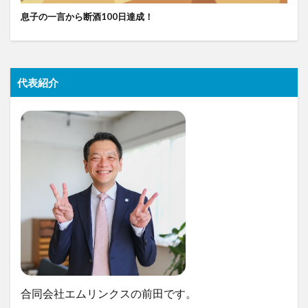
息子の一言から断酒100日達成！
代表紹介
合同会社エムリンクスの前田です。