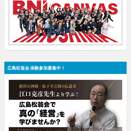
広島松翁会 体験参加募集中！