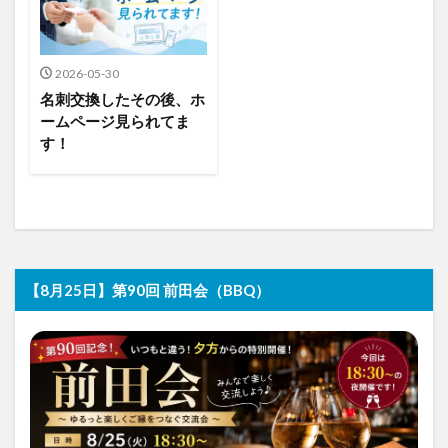
2026-05-30
名刺交換したその後、ホ
ームページ見られてま
す！
【8月25日】第90回 前田会（BBQ）