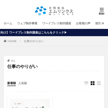
ホーム
ウェブ制作事業
ワードプレス制作講座
お客様の声
前田が行
作講座はこちらをクリック▶
HOME
仕事のやりがい
TAG
仕事のやりがい
新着順
人気順