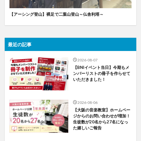
【アーシング登山】裸足で二葉山登山～仏舎利塔～
最近の記事
2026-08-07
【BNIイベント当日】今期もメ
ンバーリストの冊子を作らせて
いただきました！
2026-08-06
【大阪の音楽教室】ホームペー
ジからのお問い合わせが増加！
生徒数が20名から27名になっ
た嬉しいご報告