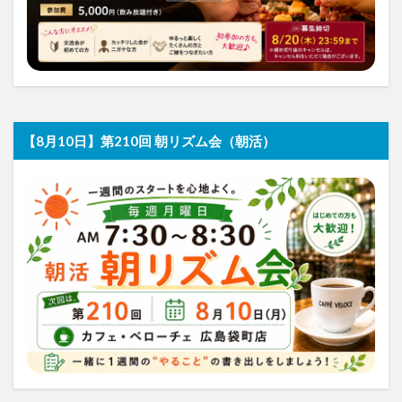
【8月10日】第210回 朝リズム会（朝活）