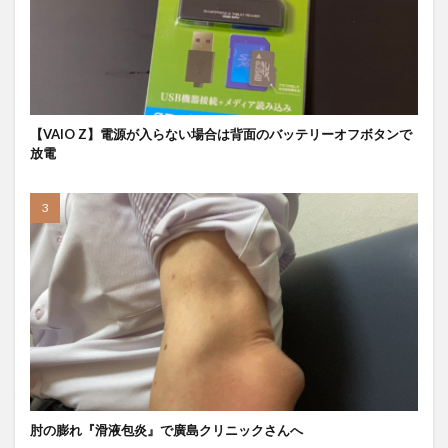
【VAIO Z】電源が入らない場合は背面のバッテリーオフボタンで
放電
肘の膨れ『滑液包炎』で廣島クリニックさんへ