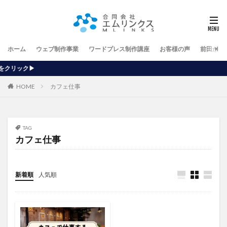
ホーム
ウェブ制作事業
ワードプレス制作講座
お客様の声
前田が行
【ホームペ
HOME
カフェ仕事
TAG
カフェ仕事
新着順
人気順