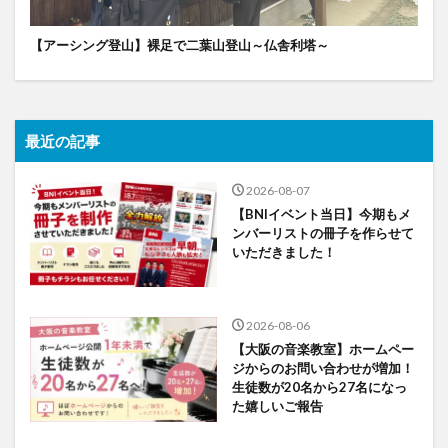
【アーシング登山】裸足で二葉山登山～仏舎利塔～
最近の記事
2026-08-07
【BNIイベント当日】今期もメ
ンバーリストの冊子を作らせて
いただきました！
2026-08-06
【大阪の音楽教室】ホームペー
ジからのお問い合わせが増加！
生徒数が20名から27名になっ
た嬉しいご報告