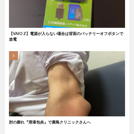
【VAIO Z】電源が入らない場合は背面のバッテリーオフボタンで
放電
肘の膨れ『滑液包炎』で廣島クリニックさんへ