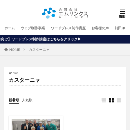
ホーム
ウェブ制作事業
ワードプレス制作講座
お客様の声
前田が行
作講座はこちらをクリック▶
HOME
カスターニャ
TAG
カスターニャ
新着順
人気順