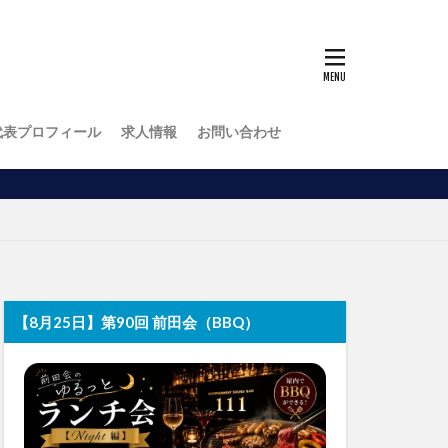
代表プロフィール
求人情報
お問い合わせ
【8月25日】第90回 前田会（BBQ）