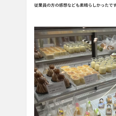
従業員の方の感想なども素晴らしかったで