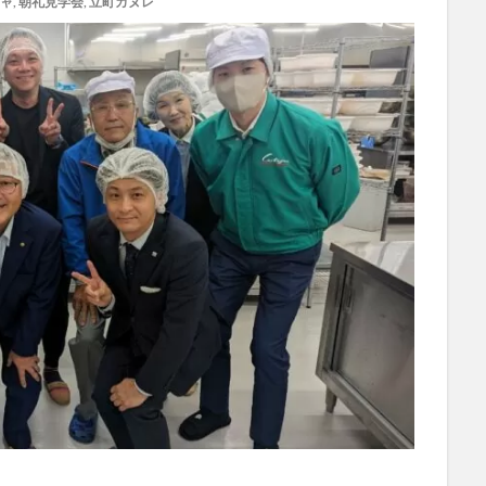
ャ
,
朝礼見学会
,
立町カヌレ