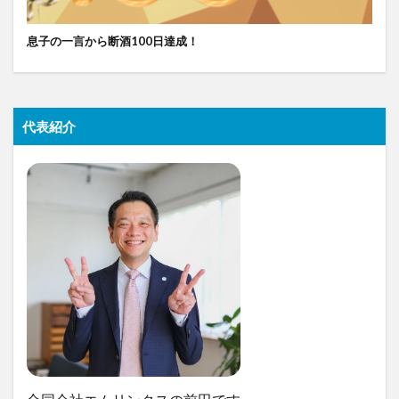
息子の一言から断酒100日達成！
代表紹介