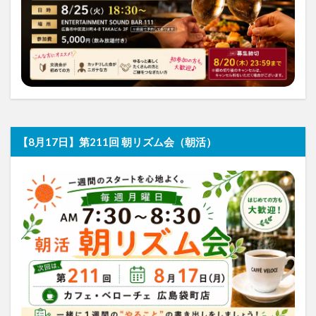
【8月17日】第211回 朝リズム会（朝活）