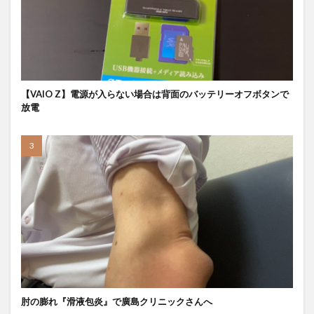
【VAIO Z】電源が入らない場合は背面のバッテリーオフボタンで
放電
肘の膨れ『滑液包炎』で廣島クリニックさんへ