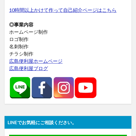
10時間以上かけて作って自己紹介ページはこちら
◎事業内容
ホームページ制作
ロゴ制作
名刺制作
チラシ制作
広島便利屋ホームページ
広島便利屋ブログ
LINEでお気軽にご相談ください。