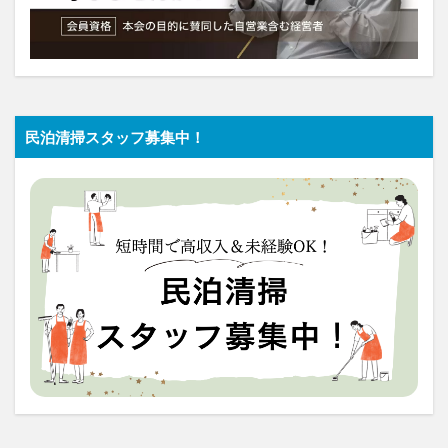
民泊清掃スタッフ募集中！