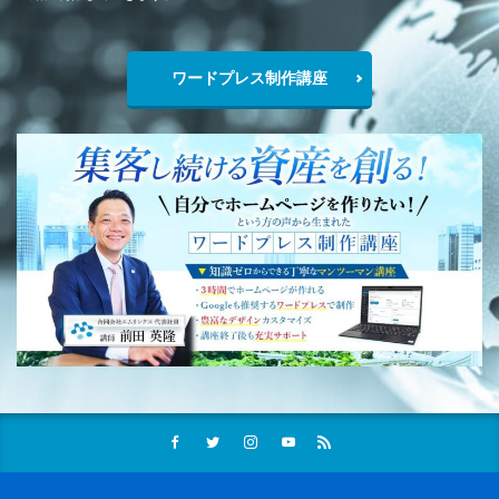
ワードプレス制作講座