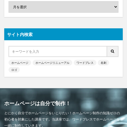
サイト内検索
ホームページ
ホームページリニューアル
ワードプレス
名刺
ロゴ
ホームページは自分で制作！
とにかく自分でホームページをいじりたい！ホームページ制作の知識ゼロの
初心者を対象にした講座です。当講座では、ワードプレスでホームページを
一緒に制作していきます。