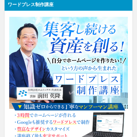
ワードプレス制作講座